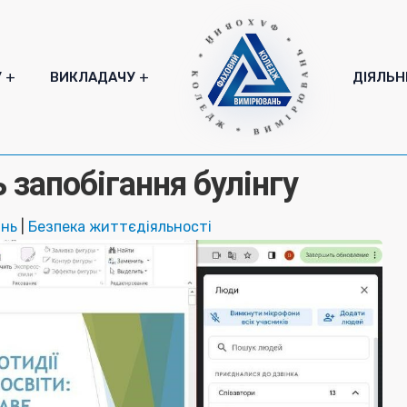
* ФАХОВИЙ * КОЛЕДЖ * ВИМІРЮВАНЬ
У
ВИКЛАДАЧУ
ДІЯЛЬН
запобігання булінгу
ань
|
Безпека життєдіяльності