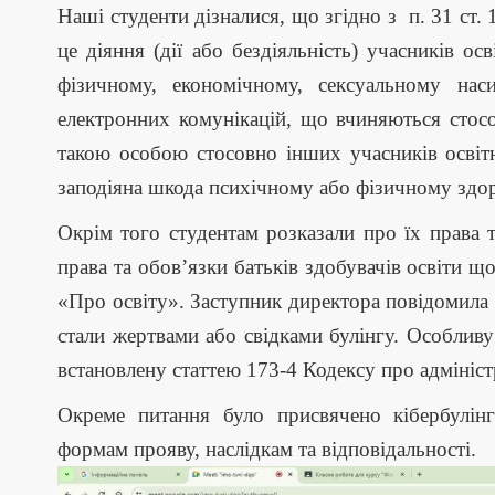
Наші студенти дізналися, що згідно з п. 31 ст. 
це діяння (дії або бездіяльність) учасників ос
фізичному, економічному, сексуальному наси
електронних комунікацій, що вчиняються стосо
такою особою стосовно інших учасників освітн
заподіяна шкода психічному або фізичному здо
Окрім того студентам розказали про їх права т
права та обов’язки батьків здобувачів освіти щ
«Про освіту». Заступник директора повідомила 
стали жертвами або свідками булінгу. Особливу 
встановлену статтею 173-4 Кодексу про адмініс
Окреме питання було присвячено кібербулінг
формам прояву, наслідкам та відповідальності.