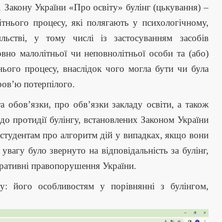
1 Закону України «Про освіту» булінг (цькування) –
вітнього процесу, які полягають у психологічному,
льстві, у тому числі із застосуванням засобів
вно малолітньої чи неповнолітньої особи та (або)
ього процесу, внаслідок чого могла бути чи була
ров’ю потерпілого.
а обов’язки, про обв’язки закладу освіти, а також
одо протидії булінгу, встановлених Законом України
студентам про алгоритм дій у випадках, якщо вони
увагу було звернуто на відповідальність за булінг,
тративні правопорушення України.
у: його особливостям у порівнянні з булінгом,