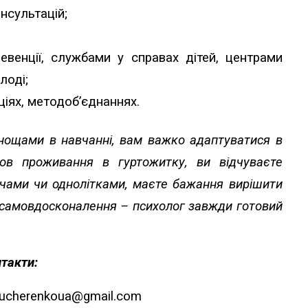
нсультацій;
евенції, службами у справах дітей, центрами
лоді;
ціях, методоб’єднаннях.
днощами в навчанні, вам важко адаптуватися в
ов проживання в гуртожитку, ви відчуваєте
ачами чи однолітками, маєте бажання вирішити
а самовдосконалення – психолог
завжди готовий
такти:
kucherenkoua@gmail.com