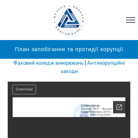
* ФАХОВИЙ * КОЛЕДЖ * ВИМІРЮВАНЬ
План запобігання та протидії корупції
Фаховий коледж вимірювань
|
Антикорупційні
заходи
Download