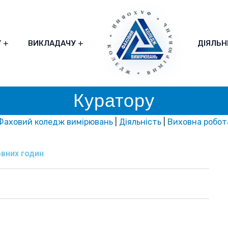
* ФАХОВИЙ * КОЛЕДЖ * ВИМІРЮВАНЬ
У
ВИКЛАДАЧУ
ДІЯЛЬН
Куратору
Фаховий коледж вимірювань
|
Діяльність
|
Виховна робот
вних годин