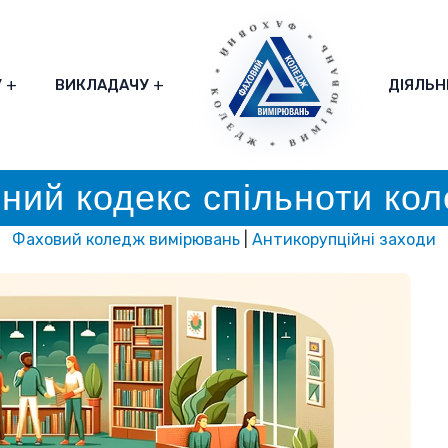
* ФАХОВИЙ * КОЛЕДЖ * ВИМІРЮВАНЬ
У
ВИКЛАДАЧУ
ДІЯЛЬН
ний кодекс спільноти ко
Фаховий коледж вимірювань
|
Антикорупційні заходи