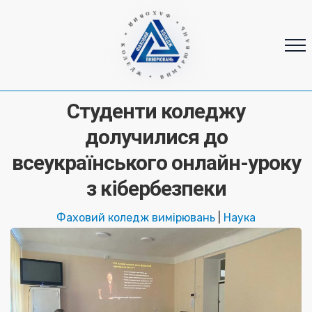
* ФАХОВИЙ * КОЛЕДЖ * ВИМІРЮВАНЬ
Студенти коледжу
долучилися до
всеукраїнського онлайн-уроку
з кібербезпеки
Фаховий коледж вимірювань
|
Наука