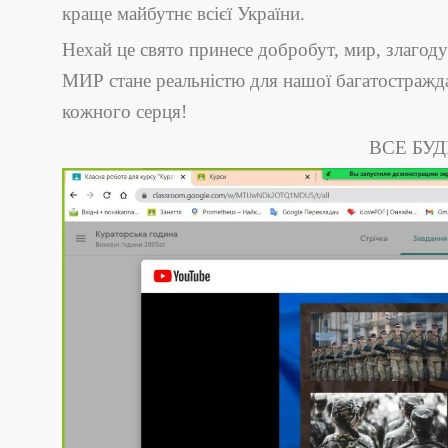
краще майбутнє всієї України.
Нехай це свято принесе добробут, мир, злагоду
МИР стане реальністю для нашої багатостражда
кожного серця!
ВСЕ БУД