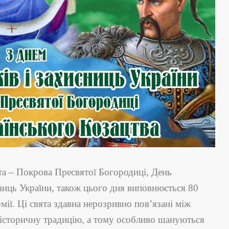
ята – Покрова Пресвятої Богородиці, День
сниць України, також цього дня виповнюється 80
рмії. Ці свята здавна нерозривно пов’язані між
 історичну традицію, а тому особливо шануються