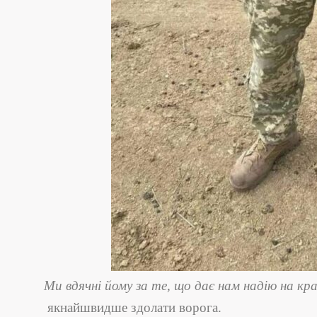
Ми
в
дя
чні
йому
за те, що дає нам надію
на
кра
якнайшвидше здолати ворога.