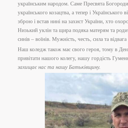
українським народом. Саме Пресвята Богороди
українського козацтва, а тепер і Українського 
зброю і встав нині на захист України, хто охор
Низький уклін та щира подяка матерям та роди
синів – воїнів. Мужність, честь, сила та відваг
Наш коледж також має свого героя, тому в Ден
привітати нашого колегу, нашу гордість Гуме
захищає нас та нашу Батьківщину
.