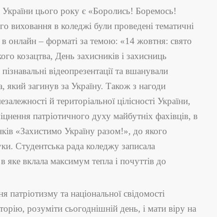
ь України цього року є «Боролись! Боремось!
о виховання в коледжі були проведені тематичні
 в онлайн – форматі за темою: «14 жовтня: свято
ого козацтва, День захисників і захисниць
 пізнавальні відеопрезентації та вшанували
 який загинув за Україну. Також з нагоди
залежності й територіальної цілісності України,
міцнення патріотичного духу майбутніх фахівців, в
ків «Захистимо Україну разом!», до якого
нуки. Студентська рада коледжу записала
в яке вклала максимум тепла і почуттів до
ня патріотизму та національної свідомості
торію, розуміти сьогоднішній день, і мати віру на