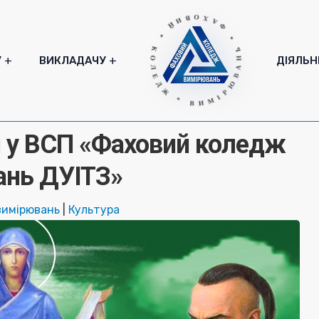
* ФАХОВИЙ * КОЛЕДЖ * ВИМІРЮВАНЬ
У
ВИКЛАДАЧУ
ДІЯЛЬН
я у ВСП «Фаховий коледж
ань ДУІТЗ»
вимірювань
|
Культура