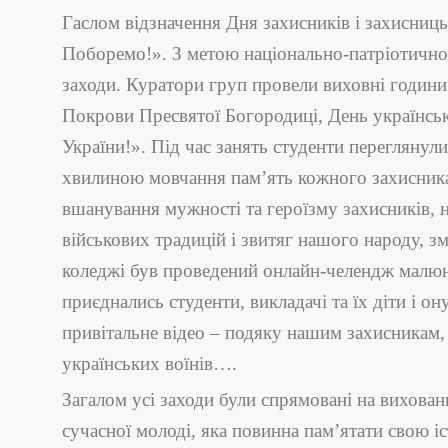
Гаслом відзначення Дня захисників і захисниц
Поборемо!». З метою національно-патріотичног
заходи. Куратори груп провели виховні години
Покрови Пресвятої Богородиці, День українськ
України!». Під час занять студенти переглянули
хвилиною мовчання пам’ять кожного захисника,
вшанування мужності та героїзму захисників, не
військових традицій і звитяг нашого народу, з
коледжі був проведений онлайн-челендж малюн
приєднались студенти, викладачі та їх діти і о
привітальне відео – подяку нашим захисникам, 
українських воїнів….
Загалом усі заходи були спрямовані на вихован
сучасної молоді, яка повинна пам’ятати свою іс