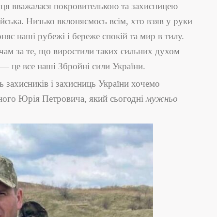
ця вважалася покровителькою та захисницею
війська. Низько вклоняємось всім, хто взяв у руки
оняє наші рубежі і береже спокій та мир в тилу.
чам за те, що виростили таких сильних духом
а — це все наші Збройні сили України.
ь захисників і захисниць України хочемо
нного Юрія Петровича, який сьогодні
мужньо