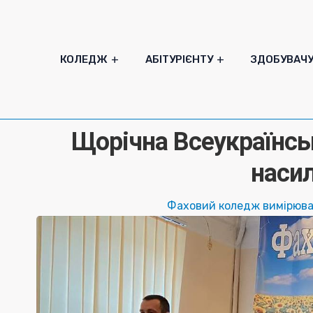
КОЛЕДЖ
АБІТУРІЄНТУ
ЗДОБУВАЧ
Щорічна Всеукраїнськ
наси
Фаховий коледж вимірюв