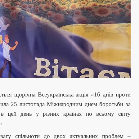
ється щорічна Всеукраїнська акція «16 днів проти
сила 25 листопада Міжнародним днем боротьби за
 в цей день у різних країнах по всьому світу
».
увагу спільноти до двох актуальних проблем –