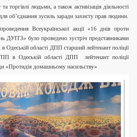
та торгівлі людьми, а також активізація діяльності
для об’єднання зусиль заради захисту прав людини.
роведення Всеукраїнської акції «16 днів проти
ь ДУІТЗ» було проведено зустріч представниками
 в Одеській області ДПП старший лейтенант поліції
ПП в Одеській області ДПП лейтенант поліції
сіди «Протидія домашньому насильству»