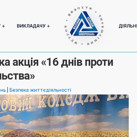
* ФАХОВИЙ * КОЛЕДЖ * ВИМІРЮВАНЬ
У
ВИКЛАДАЧУ
ДІЯЛЬН
а акція «16 днів проти
льства»
ань
|
Безпека життєдіяльності