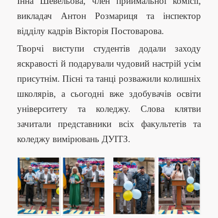
Інна Шевельова, член приймальної комісії,
викладач Антон Розмариця та інспектор
відділу кадрів Вікторія Постоварова.
Творчі виступи студентів додали заходу
яскравості й подарували чудовий настрій усім
присутнім. Пісні та танці розважили колишніх
школярів, а сьогодні вже здобувачів освіти
університету та коледжу. Слова клятви
зачитали представники всіх факультетів та
коледжу вимірювань ДУІТЗ.