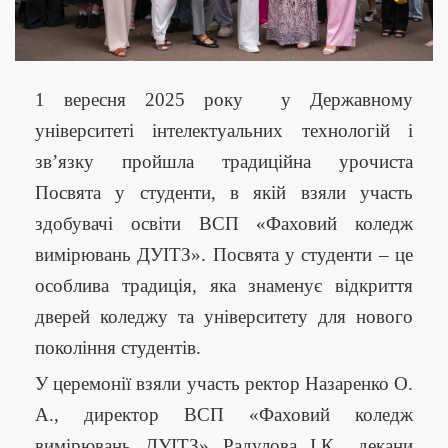
1 вересня 2025 року у Державному
університеті інтелектуальних технологій і
зв’язку пройшла традиційна урочиста
Посвята у студенти, в якій взяли участь
здобувачі освіти ВСП «Фаховий коледж
вимірювань ДУІТЗ». Посвята у студенти – це
особлива традиція, яка знаменує відкриття
дверей коледжу та університету для нового
покоління студентів.
У церемонії взяли участь ректор Назаренко О.
А., директор ВСП «Фаховий коледж
вимірювань ДУІТЗ» Радулова І.К., декани