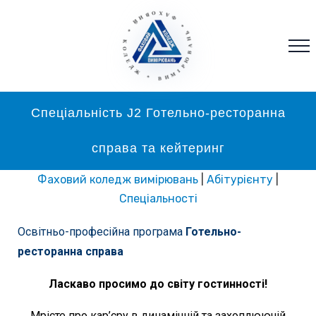
* ФАХОВИЙ * КОЛЕДЖ * ВИМІРЮВАНЬ
Спеціальність J2 Готельно-ресторанна
справа та кейтеринг
Фаховий коледж вимірювань
|
Абітурієнту
|
Спеціальності
Освітньо-професійна програма
Готельно-
ресторанна справа
Ласкаво просимо до світу гостинності!
Мрієте про кар’єру в динамічній та захоплюючій